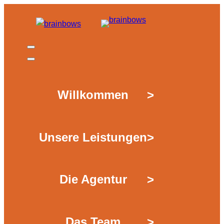
Zum
Inhalt
springen
Willkommen
>
Unsere Leistungen
>
Die Agentur
>
Das Team
>