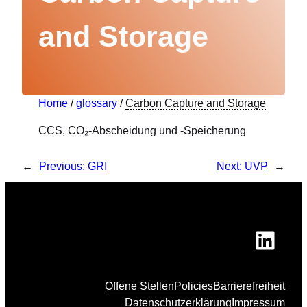
and Storage
Home
/
glossary
/
Carbon Capture and Storage
CCS, CO₂-Abscheidung und -Speicherung
←
Previous:
GRI
Next:
UVP
→
Link
Offene Stellen
Policies
Barrierefreiheit
Datenschutzerklärung
Impressum