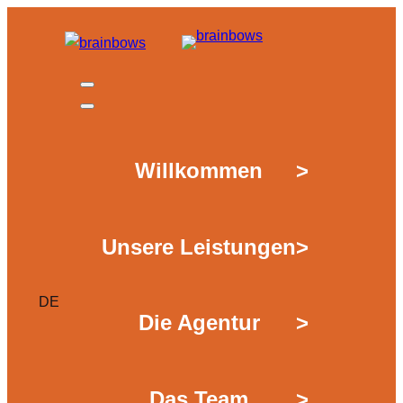
Zum
Inhalt
springen
Willkommen
>
Unsere Leistungen
>
DE
Die Agentur
>
Das Team
>