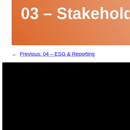
03 – Stakeho
←
Previous:
04 – ESG & Reporting