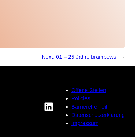
Next:
01 – 25 Jahre brainbows
→
Offene Stellen
Policies
LinkedIn
Barrierefreiheit
Datenschutzerklärung
Impressum